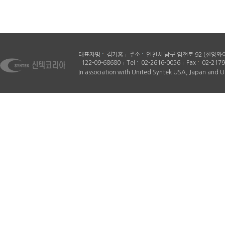
대표자명
김기홍
주소
인천시 남구 염전로 92 (한양와
122-09-68680
Tel
02-2616-0056
Fax
02-2179
In association with United Syntek USA, Japan and