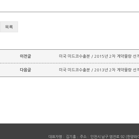
목록
이전글
미국 미드코수출분 / 2015년 2차 계약물량 선
다음글
미국 미드코수출분 / 2013년 2차 계약물량 선
대표자명
김기홍
주소
인천시 남구 염전로 92 (한양와