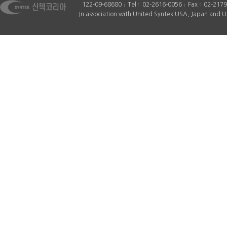
122-09-68680
Tel
02-2616-0056
Fax
02-2179
In association with United Syntek USA, Japan and