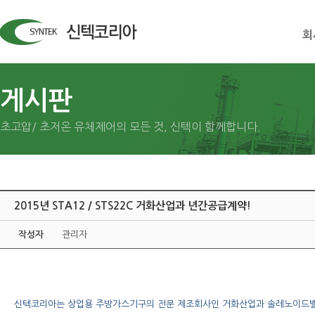
회
게시판
초고압/ 초저온 유체제어의 모든 것, 신텍이 함께합니다.
2015년 STA12 / STS22C 거화산업과 년간공급계약!
작성자
관리자
신텍코리아는 상업용 주방가스기구의 전문 제조회사인 거화산업과 솔레노이드밸브 S